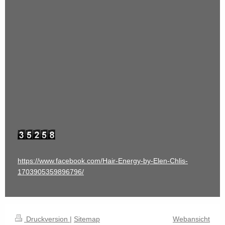
https://www.facebook.com/Hair-Energy-by-Elen-Chlis-
1703905359896796/
Druckversion
|
Sitemap
Webansicht